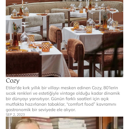
Cozy
Etiler'de kırk yıllık bir villayı mesken edinen Cozy, 80’lerin 
sıcak renkleri ve estetiğiyle vintage olduğu kadar dinamik 
bir dünyayı yansıtıyor. Günün farklı saatleri için açık 
mutfakta hazırlanan tabaklar, “comfort food” kavramını 
gastronomik bir seviyede ele alıyor.
SEP 2, 2023