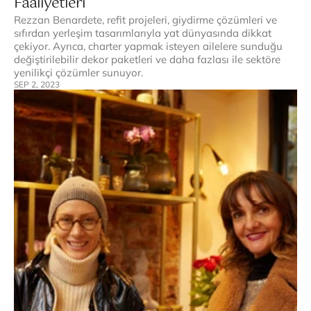
Faaliyetleri
Rezzan Benardete, refit projeleri, giydirme çözümleri ve 
sıfırdan yerleşim tasarımlarıyla yat dünyasında dikkat 
çekiyor. Ayrıca, charter yapmak isteyen ailelere sunduğu 
değiştirilebilir dekor paketleri ve daha fazlası ile sektöre 
yenilikçi çözümler sunuyor. 
SEP 2, 2023